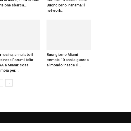
visione sbarca...
Buongiorno Panama: il
network...
rnesina, annullato il
Buongiorno Miami
siness Forum Italia-
compie 10 anni e guarda
A a Miami: cosa
al mondo: nasce il...
mbia per...