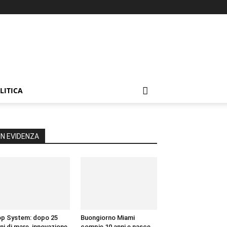
LITICA
IN EVIDENZA
p System: dopo 25
Buongiorno Miami
ni di mare, innovazione
compie 10 anni e nasce