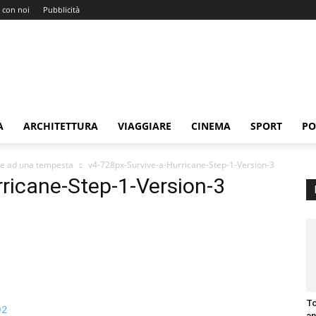
 con noi
Pubblicità
A
ARCHITETTURA
VIAGGIARE
CINEMA
SPORT
PO
re ad una tempesta
v4-728px-Survive-a-Hurricane-Step-1-Version-3
ricane-Step-1-Version-3
To
an