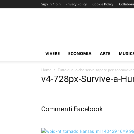
Sign in / Join
Privacy Policy
Cookie Policy
Collabora
Buongiorno
Miami
VIVERE
ECONOMIA
ARTE
MUSIC
Home
Tutto quello che serve sapere per sopravvive
v4-728px-Survive-a-Hur
Commenti Facebook