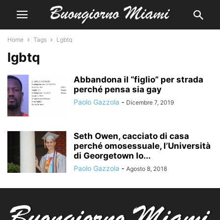
Home
Tags
Lgbtq
lgbtq
Abbandona il “figlio” per strada
perché pensa sia gay
Paolo Gazzola
-
Dicembre 7, 2019
Seth Owen, cacciato di casa
perché omosessuale, l’Università
di Georgetown lo...
Paolo Gazzola
-
Agosto 8, 2018