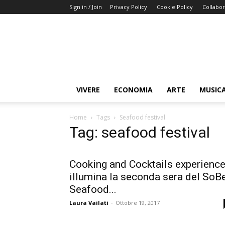
Sign in / Join
Privacy Policy
Cookie Policy
Collabor
Buongiorno
Miami
VIVERE
ECONOMIA
ARTE
MUSIC
Home
Tags
Seafood festival
Tag: seafood festival
Cooking and Cocktails experienc
illumina la seconda sera del SoB
Seafood...
Laura Vailati
-
Ottobre 19, 2017