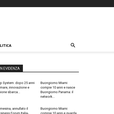
LITICA
IN EVIDENZA
p System: dopo 25 anni
Buongiorno Miami
 mare, innovazione e
compie 10 anni e nasce
sione sbarca...
Buongiorno Panama: il
network...
rnesina, annullato il
Buongiorno Miami
siness Forum Italia-
compie 10 anni e guarda