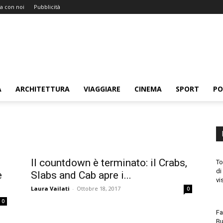
a con noi
Pubblicità
A
ARCHITETTURA
VIAGGIARE
CINEMA
SPORT
PO
e
Il countdown è terminato: il Crabs,
To
di
e
Slabs and Cab apre i...
vi
Laura Vailati
-
Ottobre 18, 2017
0
0
Fa
Bu