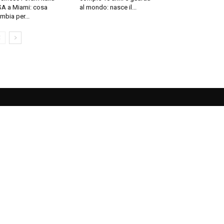
A a Miami: cosa
al mondo: nasce il...
mbia per...