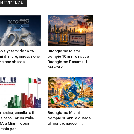
IN EVIDENZA
p System: dopo 25
Buongiorno Miami
ni di mare, innovazione
compie 10 anni e nasce
visione sbarca...
Buongiorno Panama: il
network...
rnesina, annullato il
Buongiorno Miami
siness Forum Italia-
compie 10 anni e guarda
A a Miami: cosa
al mondo: nasce il...
mbia per...