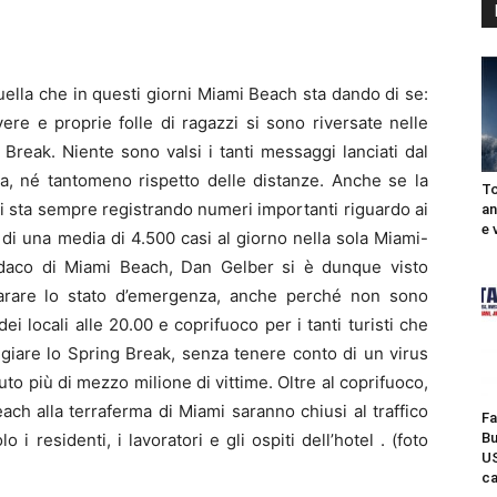
ella che in questi giorni Miami Beach sta dando di se:
re e proprie folle di ragazzi si sono riversate nelle
 Break. Niente sono valsi i tanti messaggi lanciati dal
, né tantomeno rispetto delle distanze. Anche se la
To
 sta sempre registrando numeri importanti riguardo ai
an
e 
a di una media di 4.500 casi al giorno nella sola Miami-
indaco di Miami Beach, Dan Gelber si è dunque visto
iarare lo stato d’emergenza, anche perché non sono
ei locali alle 20.00 e coprifuoco per i tanti turisti che
eggiare lo Spring Break, senza tenere conto di un virus
uto più di mezzo milione di vittime. Oltre al coprifuoco,
each alla terraferma di Miami saranno chiusi al traffico
Fa
Bu
i residenti, i lavoratori e gli ospiti dell’hotel . (foto
US
ca