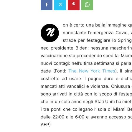
on è certo una bella immagine qu
N
nonostante l’emergenza Covid, ve
strade per festeggiare lo Spring
neo-presidente Biden: nessuna mascherina
vaccinazione sta procedendo spedita, Miami
nuovi contagi: nell’ultima settimana si parl
dade (Fonti:
The New York Times
)
. Il s
costretto ad usare il pugno duro e dich
mancati atti vandalici e violenze. Chiusura d
sono arrivati in città con lo scopo di fest
che in un solo anno negli Stati Uniti ha miet
i tre ponti che collegano l’isola di Miami B
dalle 22:00 alle 6:00 e avranno accesso solo 
AFP)