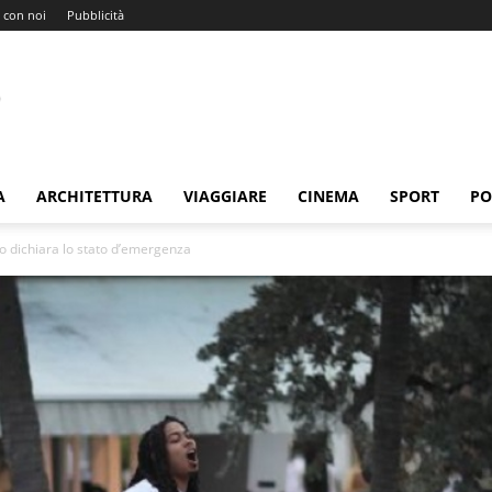
 con noi
Pubblicità
A
ARCHITETTURA
VIAGGIARE
CINEMA
SPORT
PO
co dichiara lo stato d’emergenza