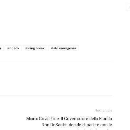
h
sindaco
spring break
stato emergenza
Next article
Miami Covid free. Il Governatore della Florida
Ron DeSantis decide di partire con le