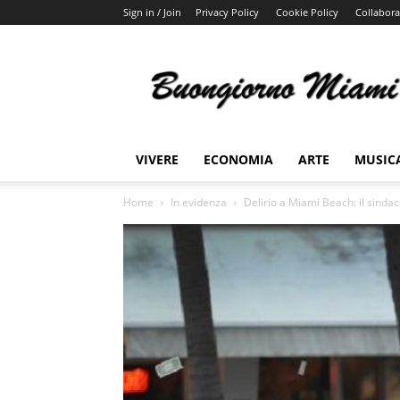
Sign in / Join
Privacy Policy
Cookie Policy
Collabora
Buongiorno
Miami
VIVERE
ECONOMIA
ARTE
MUSIC
Home
In evidenza
Delirio a Miami Beach: il sinda