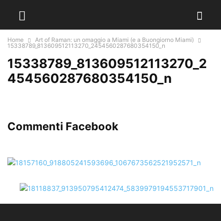
Home
Art of Raman: un omaggio a Miami (e a Buongiorno Miami)
15338789_813609512113270_2454560287680354150_n
15338789_813609512113270_2
454560287680354150_n
Commenti Facebook