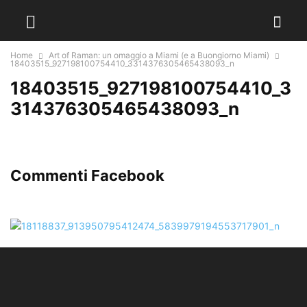
Home
Art of Raman: un omaggio a Miami (e a Buongiorno Miami)
18403515_927198100754410_3314376305465438093_n
18403515_927198100754410_3
314376305465438093_n
Commenti Facebook