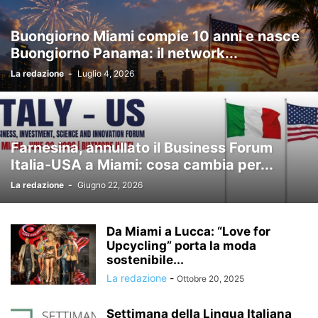
Buongiorno Miami compie 10 anni e nasce
Buongiorno Panama: il network...
La redazione
-
Luglio 4, 2026
Farnesina, annullato il Business Forum
Italia-USA a Miami: cosa cambia per...
La redazione
-
Giugno 22, 2026
Da Miami a Lucca: “Love for
Upcycling” porta la moda
sostenibile...
La redazione
-
Ottobre 20, 2025
Settimana della Lingua Italiana