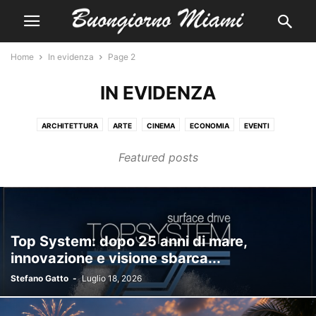
Home
In evidenza
Page 2
IN EVIDENZA
ARCHITETTURA
ARTE
CINEMA
ECONOMIA
EVENTI
IN EVIDENZA
LA VIGNETTA
MUSICA
NOTIZIE
POLITICA
Featured posts
REDAZIONALE
SCOPRI MIAMI
SPORT
Top System: dopo 25 anni di mare,
innovazione e visione sbarca...
Stefano Gatto
-
Luglio 18, 2026