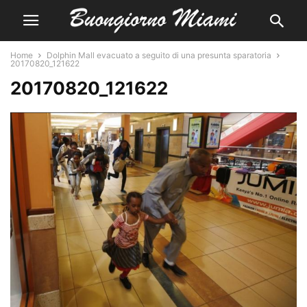
Home
Dolphin Mall evacuato a seguito di una presunta sparatoria
20170820_121622
20170820_121622