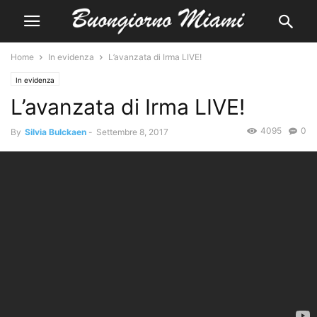
Home
In evidenza
L’avanzata di Irma LIVE!
In evidenza
L’avanzata di Irma LIVE!
4095
0
By
Silvia Bulckaen
-
Settembre 8, 2017