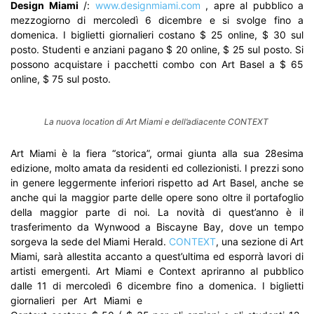
Design Miami
/:
www.designmiami.com
, apre al pubblico a
mezzogiorno di mercoledì 6 dicembre e si svolge fino a
domenica. I biglietti giornalieri costano $ 25 online, $ 30 sul
posto. Studenti e anziani pagano $ 20 online, $ 25 sul posto. Si
possono acquistare i pacchetti combo con Art Basel a $ 65
online, $ 75 sul posto.
La nuova location di Art Miami e dell’adiacente CONTEXT
Art Miami è la fiera “storica”, ormai giunta alla sua 28esima
edizione, molto amata da residenti ed collezionisti. I prezzi sono
in genere leggermente inferiori rispetto ad Art Basel, anche se
anche qui la maggior parte delle opere sono oltre il portafoglio
della maggior parte di noi. La novità di quest’anno è il
trasferimento da Wynwood a Biscayne Bay, dove un tempo
sorgeva la sede del Miami Herald.
CONTEXT
, una sezione di Art
Miami, sarà allestita accanto a quest’ultima ed esporrà lavori di
artisti emergenti. Art Miami e Context apriranno al pubblico
dalle 11 di mercoledì 6 dicembre fino a domenica.
I biglietti
giornalieri per Art Miami e