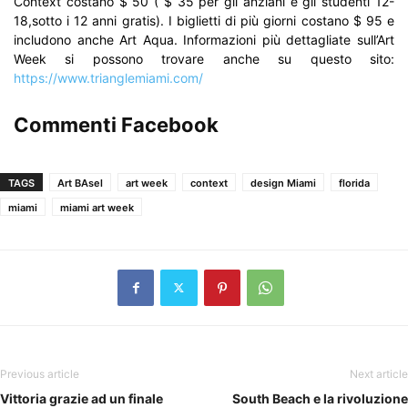
Context costano $ 50 ( $ 35 per gli anziani e gli studenti 12-
18,sotto i 12 anni gratis). I biglietti di più giorni costano $ 95 e
includono anche Art Aqua. Informazioni più dettagliate sull’Art
Week si possono trovare anche su questo sito:
https://www.trianglemiami.com/
Commenti Facebook
TAGS
Art BAsel
art week
context
design Miami
florida
miami
miami art week
Previous article
Next article
Vittoria grazie ad un finale
South Beach e la rivoluzione