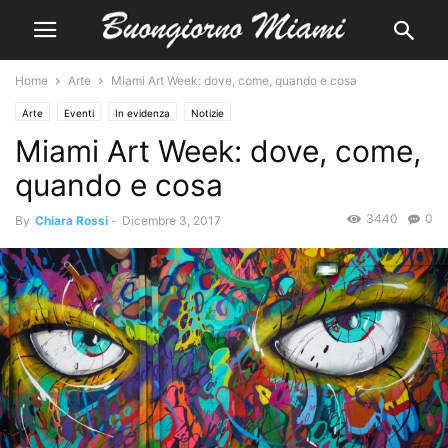
Home
Arte
Miami Art Week: dove, come, quando e cosa
Arte
Eventi
In evidenza
Notizie
Miami Art Week: dove, come,
quando e cosa
3440
0
By
Chiara Rossi
-
Dicembre 3, 2017