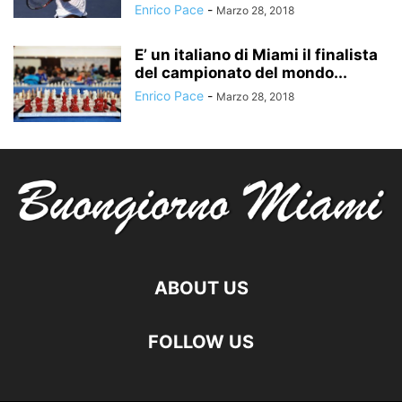
Enrico Pace
-
Marzo 28, 2018
E’ un italiano di Miami il finalista
del campionato del mondo...
Enrico Pace
-
Marzo 28, 2018
ABOUT US
FOLLOW US