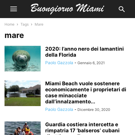
Home
Tags
Mare
mare
2020: l’anno nero dei lamantini
della Florida
Paolo Gazzola
-
Gennaio 6, 2021
Miami Beach vuole sostenere
economicamente i proprietari di
case minacciate
dall’innalzamento...
Paolo Gazzola
-
Dicembre 30, 2020
Guardia costiera intercetta e
rimpatria 17 ‘balseros’ cubani