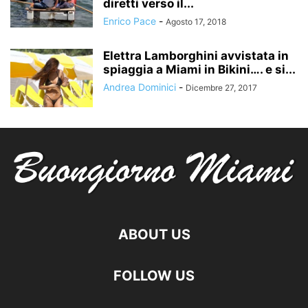
diretti verso il...
Enrico Pace
-
Agosto 17, 2018
Elettra Lamborghini avvistata in
spiaggia a Miami in Bikini…. e si...
Andrea Dominici
-
Dicembre 27, 2017
ABOUT US
FOLLOW US