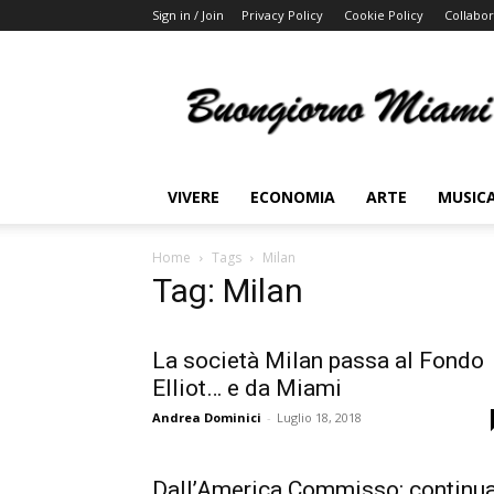
Sign in / Join
Privacy Policy
Cookie Policy
Collabor
Buongiorno
Miami
VIVERE
ECONOMIA
ARTE
MUSIC
Home
Tags
Milan
Tag: Milan
La società Milan passa al Fondo
Elliot… e da Miami
Andrea Dominici
-
Luglio 18, 2018
Dall’America Commisso: continu