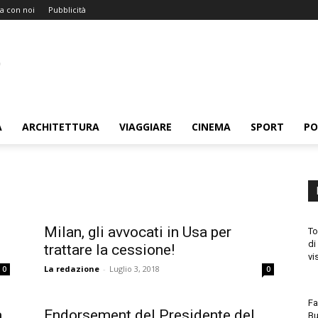
a con noi
Pubblicità
A
ARCHITETTURA
VIAGGIARE
CINEMA
SPORT
PO
Milan, gli avvocati in Usa per
To
di
trattare la cessione!
vi
La redazione
-
Luglio 3, 2018
0
0
Fa
a
Endorsement del Presidente del
Bu