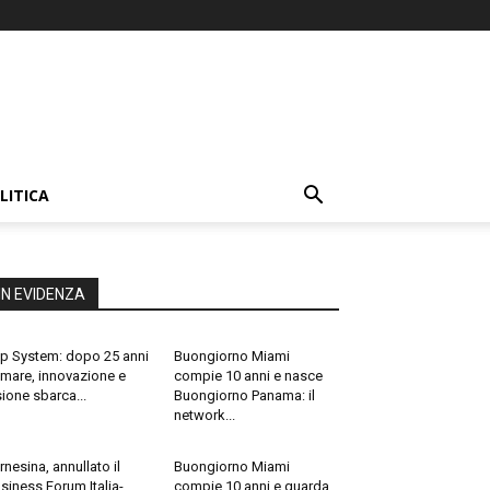
LITICA
IN EVIDENZA
p System: dopo 25 anni
Buongiorno Miami
 mare, innovazione e
compie 10 anni e nasce
sione sbarca...
Buongiorno Panama: il
network...
rnesina, annullato il
Buongiorno Miami
siness Forum Italia-
compie 10 anni e guarda