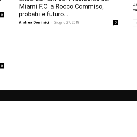
US
Miami F.C. a Rocco Commiso,
ca
probabile futuro...
0
Andrea Dominici
-
Giugno 27, 2018
0
0