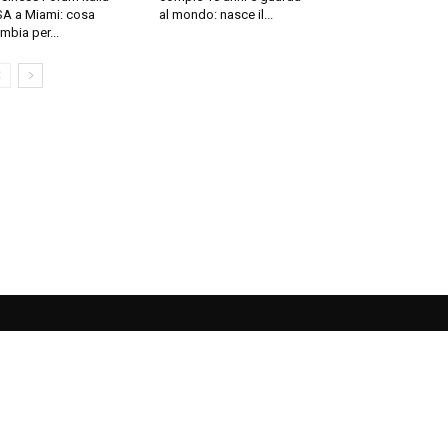
A a Miami: cosa
al mondo: nasce il...
mbia per...