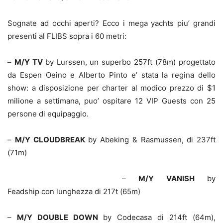
Sognate ad occhi aperti? Ecco i mega yachts piu’ grandi
presenti al FLIBS sopra i 60 metri:
–
M/Y TV
by Lurssen, un superbo 257ft (78m) progettato
da Espen Oeino e Alberto Pinto e’ stata la regina dello
show: a disposizione per charter al modico prezzo di $1
milione a settimana, puo’ ospitare 12 VIP Guests con 25
persone di equipaggio.
–
M/Y CLOUDBREAK
by Abeking & Rasmussen, di 237ft
(71m)
–
M/Y VANISH
by
Feadship con lunghezza di 217t (65m)
–
M/Y DOUBLE DOWN
by Codecasa di 214ft (64m),