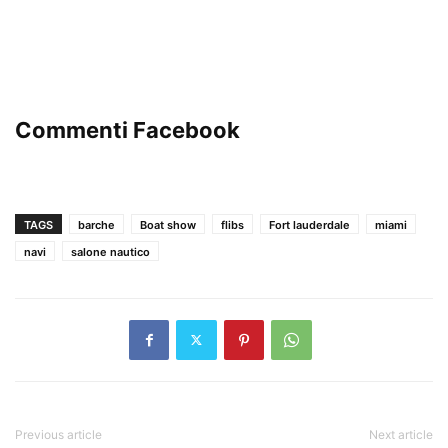
Commenti Facebook
TAGS
barche
Boat show
flibs
Fort lauderdale
miami
navi
salone nautico
Previous article
Next article