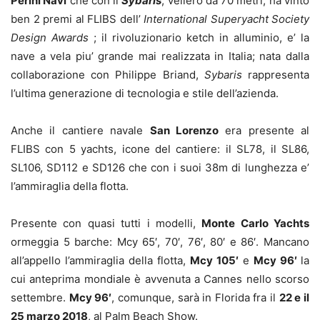
Perini Navi
che con il
Sybaris
, veliero da 70 metri, ha vinto
ben 2 premi al FLIBS dell’
International Superyacht Society
Design Awards
; il rivoluzionario ketch in alluminio, e’ la
nave a vela piu’ grande mai realizzata in Italia; nata dalla
collaborazione con Philippe Briand,
Sybaris
rappresenta
l’ultima generazione di tecnologia e stile dell’azienda.
Anche il cantiere navale
San Lorenzo
era presente al
FLIBS con 5 yachts, icone del cantiere: il SL78, il SL86,
SL106, SD112 e SD126 che con i suoi 38m di lunghezza e’
l’ammiraglia della flotta.
Presente con quasi tutti i modelli,
Monte Carlo Yachts
ormeggia 5 barche: Mcy 65′, 70′, 76′, 80′ e 86′. Mancano
all’appello l’ammiraglia della flotta,
Mcy 105′
e
Mcy 96′
la
cui anteprima mondiale è avvenuta a Cannes nello scorso
settembre.
Mcy 96′
, comunque, sarà in Florida fra il
22 e il
25 marzo 2018
, al Palm Beach Show.