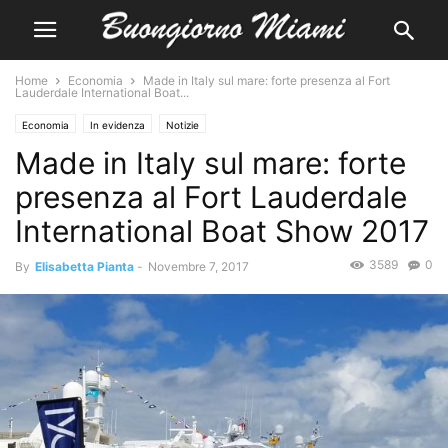
Home
Economia
Made in Italy sul mare: forte presenza al Fort
Lauderdale International Boat...
Economia
In evidenza
Notizie
Made in Italy sul mare: forte
presenza al Fort Lauderdale
International Boat Show 2017
3589
0
By
Elisabetta Pianta
-
Novembre 7, 2017