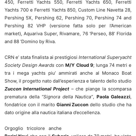
450, Ferretti Yachts 550, Ferretti Yachts 650, Ferretti
Yachts 700 e Ferretti Yachts 850, Custom Line Navetta 28,
Pershing 5X, Pershing 62, Pershing 70, Pershing 74 and
Pershing 82 VHP (versione fatta solo per l’American
market), Aquariva Super, Rivamare, 76 ‘Perseo, 88’ Florida
and 88 ‘Domino by Riva.
CRN e’ stata finalista ai prestigiosi
International Superyacht
Society Design Awards
con
M/Y
Cloud 9
; lunga 74 metri e
tra i mega yachts piu’ ammirati anche al Monaco Boat
Show, il progetto nato dall’esperienza e talento dello studio
Zuccon International Project
– che piange la scomparsa
prematura della
“Signora della Nautica”
,
Paola Galeazzi
,
fondatrice con il marito
Gianni Zuccon
dello studio che ha
dato origine alla nautica italiana d’eccellenza.
Orgoglio tricolore anche