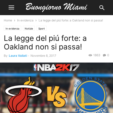
Home
In evidenza
La legge del piú forte: a Oakland non si passa!
In evidenza
Notizie
Sport
La legge del piú forte: a
Oakland non si passa!
1863
0
By
Laura Vailati
-
Novembre 8, 2017