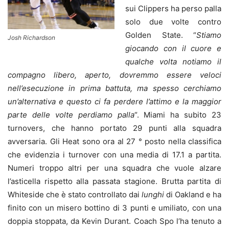
sui Clippers ha perso palla
solo due volte contro
Golden State. “
Stiamo
Josh Richardson
giocando con il cuore e
qualche volta notiamo il
compagno libero, aperto, dovremmo essere veloci
nell’esecuzione in prima battuta, ma spesso cerchiamo
un’alternativa e questo ci fa perdere l’attimo e la maggior
parte delle volte perdiamo palla
“. Miami ha subito 23
turnovers, che hanno portato 29 punti alla squadra
avversaria. Gli Heat sono ora al 27 ° posto nella classifica
che evidenzia i turnover con una media di 17.1 a partita.
Numeri troppo altri per una squadra che vuole alzare
l’asticella rispetto alla passata stagione. Brutta partita di
Whiteside che è stato controllato dai
lunghi
di Oakland e ha
finito con un misero bottino di 3 punti e umiliato, con una
doppia stoppata, da Kevin Durant. Coach Spo l’ha tenuto a