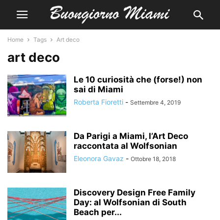
Home
Tags
Art deco
art deco
Le 10 curiosità che (forse!) non
sai di Miami
Roberta Fioretti
-
Settembre 4, 2019
Da Parigi a Miami, l’Art Deco
raccontata al Wolfsonian
Eleonora Gavaz
-
Ottobre 18, 2018
Discovery Design Free Family
Day: al Wolfsonian di South
Beach per...