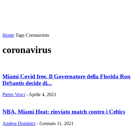
Home
Tags
Coronavirus
coronavirus
Miami Covid free. Il Governatore della Florida Ron
DeSantis decide di...
Pietro Vesci
-
Aprile 4, 2021
NBA, Miami Heat: rinviato match contro i Celtics
Andrea Dominici
-
Gennaio 11, 2021