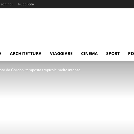
 con noi
Pubblicità
A
ARCHITETTURA
VIAGGIARE
CINEMA
SPORT
PO
nato da Gordon, tempesta tropicale molto intensa