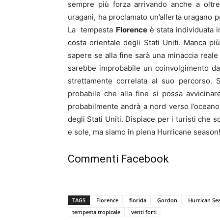
sempre più forza arrivando anche a oltre 
uragani, ha proclamato un’allerta uragano pe
La tempesta
Florence
è stata individuata 
costa orientale degli Stati Uniti. Manca p
sapere se alla fine sarà una minaccia reale
sarebbe improbabile un coinvolgimento da p
strettamente correlata al suo percorso. S
probabile che alla fine si possa avvicinare
probabilmente andrà a nord verso l’oceano ap
degli Stati Uniti. Dispiace per i turisti ch
e sole, ma siamo in piena Hurricane season
Commenti Facebook
TAGS
Florence
florida
Gordon
Hurrican Se
tempesta tropicale
venti forti