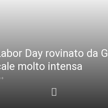
Labor Day rovinato da 
ale molto intensa
0