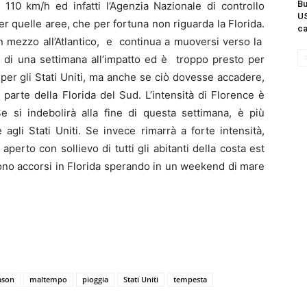
Bu
110 km/h ed infatti l’Agenzia Nazionale di controllo
US
r quelle aree, che per fortuna non riguarda la Florida.
ca
in mezzo all’Atlantico, e continua a muoversi verso la
iù di una settimana all’impatto ed è troppo presto per
 per gli Stati Uniti, ma anche se ciò dovesse accadere,
arte della Florida del Sud. L’intensità di Florence è
e si indebolirà alla fine di questa settimana, è più
 agli Stati Uniti. Se invece rimarrà a forte intensità,
erto con sollievo di tutti gli abitanti della costa est
e sono accorsi in Florida sperando in un weekend di mare
!
ason
maltempo
pioggia
Stati Uniti
tempesta