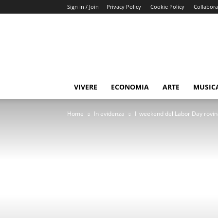
Sign in / Join
Privacy Policy
Cookie Policy
Collabora
Buongiorno
Miami
VIVERE
ECONOMIA
ARTE
MUSIC
Home
In evidenza
Il weekend del Labor Day rovi