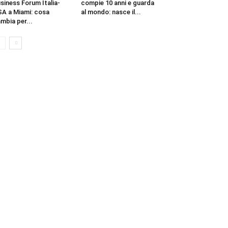
siness Forum Italia-
compie 10 anni e guarda
A a Miami: cosa
al mondo: nasce il...
mbia per...