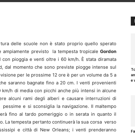
tura delle scuole non è stato proprio quello sperato
ome ampiamente previsto la tempesta tropicale
Gordon
d con pioggia e venti oltre i 60 km/h. È stata diramata
Sud, dal momento che sono previste piogge intense sul
To
revisione per le prossime 12 ore è per un volume da 5 a
an
e 
che saranno bagnate fino a 20 cm. I venti provenienti
 km/h di media con picchi anche più intensi in alcune
ere alcuni rami degli alberi e causare interruzioni di
 pessime e si sconsiglia la navigazione. Il maltempo
erà fino al tardo pomeriggio o in serata in quanto il
ico. La tempesta pertanto continuerà la sua corsa verso
ssissipi e città di New Orleans; i venti prenderanno
Fa