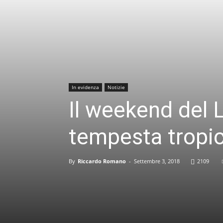
In evidenza
Notizie
Il weekend del 
tempesta tropic
By
Riccardo Romano
-
Settembre 3, 2018
2109