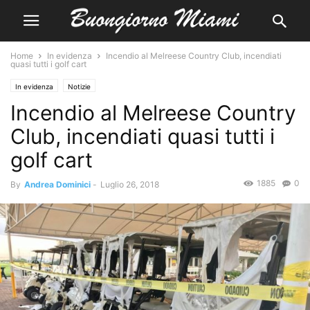
Home
In evidenza
Incendio al Melreese Country Club, incendiati
quasi tutti i golf cart
In evidenza
Notizie
Incendio al Melreese Country
Club, incendiati quasi tutti i
golf cart
1885
0
By
Andrea Dominici
-
Luglio 26, 2018