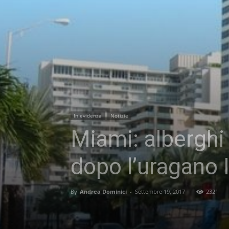
In evidenza
Notizie
Miami: alberghi
dopo l’uragano 
By
Andrea Dominici
-
Settembre 19, 2017
2321