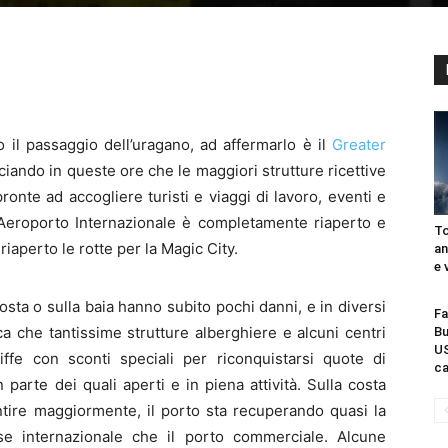
o il passaggio dell’uragano, ad affermarlo è il
Greater
ciando in queste ore che le maggiori strutture ricettive
nte ad accogliere turisti e viaggi di lavoro, eventi e
 l’Aeroporto Internazionale è completamente riaperto e
To
aperto le rotte per la Magic City.
an
e 
costa o sulla baia hanno subito pochi danni, e in diversi
Fa
a che tantissime strutture alberghiere e alcuni centri
Bu
US
ffe con sconti speciali per riconquistarsi quote di
ca
 parte dei quali aperti e in piena attività. Sulla costa
sentire maggiormente, il porto sta recuperando quasi la
uise internazionale che il porto commerciale. Alcune