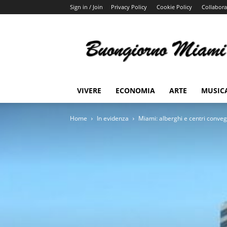
Sign in / Join
Privacy Policy
Cookie Policy
Collabora
Buongiorno
Miami
VIVERE
ECONOMIA
ARTE
MUSIC
Home
In evidenza
Miami: alberghi e centri conveg