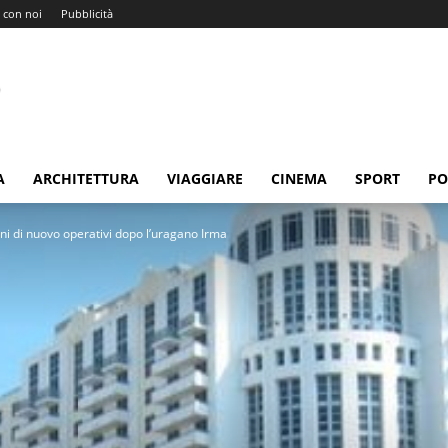
 con noi
Pubblicità
A
ARCHITETTURA
VIAGGIARE
CINEMA
SPORT
PO
ni di nuovo operativi dopo l’uragano Irma