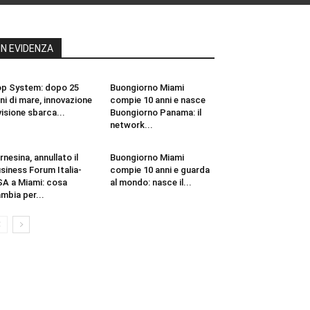
IN EVIDENZA
p System: dopo 25
Buongiorno Miami
ni di mare, innovazione
compie 10 anni e nasce
visione sbarca...
Buongiorno Panama: il
network...
rnesina, annullato il
Buongiorno Miami
siness Forum Italia-
compie 10 anni e guarda
A a Miami: cosa
al mondo: nasce il...
mbia per...