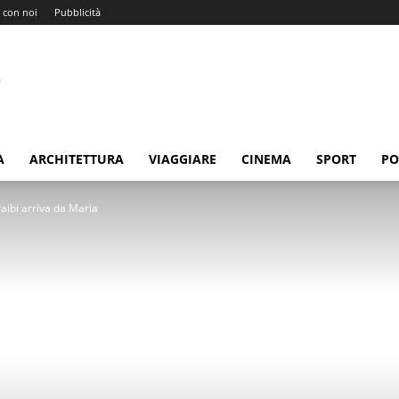
 con noi
Pubblicità
A
ARCHITETTURA
VIAGGIARE
CINEMA
SPORT
PO
aibi arriva da Maria