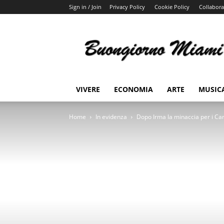
Sign in / Join
Privacy Policy
Cookie Policy
Collabora
Buongiorno
Miami
VIVERE
ECONOMIA
ARTE
MUSIC
Home
In evidenza
Dopo Irma la minaccia per i Car