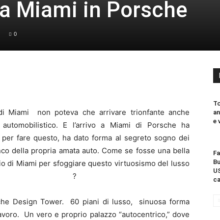
a a Miami in Porsche
0
To
di Miami non poteva che arrivare trionfante anche
an
e 
automobilistico. E l’arrivo a Miami di Porsche ha
 per fare questo, ha dato forma al segreto sogno dei
anco della propria amata auto. Come se fosse una bella
Fa
Bu
rio di Miami per sfoggiare questo virtuosismo del lusso
US
?
ca
rsche Design Tower. 60 piani di lusso, sinuosa forma
i lavoro. Un vero e proprio palazzo “autocentrico,” dove