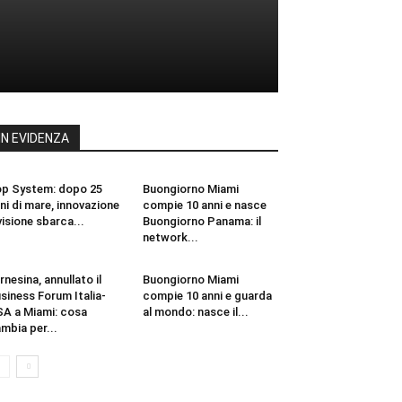
IN EVIDENZA
p System: dopo 25
Buongiorno Miami
ni di mare, innovazione
compie 10 anni e nasce
visione sbarca...
Buongiorno Panama: il
network...
rnesina, annullato il
Buongiorno Miami
siness Forum Italia-
compie 10 anni e guarda
A a Miami: cosa
al mondo: nasce il...
mbia per...