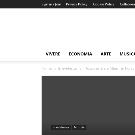
Sign in / Join
Privacy Policy
Cookie Policy
Collabora
Buongiorno
Miami
VIVERE
ECONOMIA
ARTE
MUSIC
Home
In evidenza
Il lusso arriva a Miami in Pors
In evidenza
Notizie