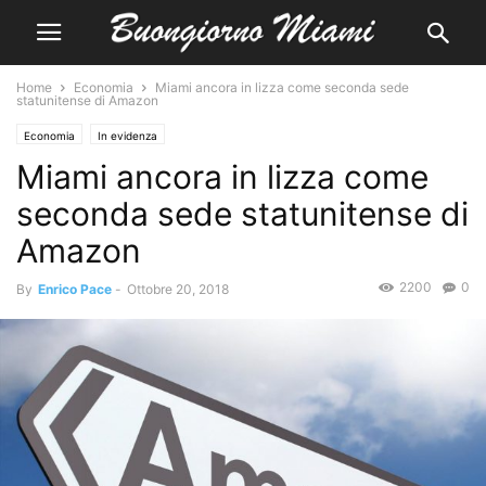
Home
Economia
Miami ancora in lizza come seconda sede
statunitense di Amazon
Economia
In evidenza
Miami ancora in lizza come
seconda sede statunitense di
Amazon
2200
0
By
Enrico Pace
-
Ottobre 20, 2018