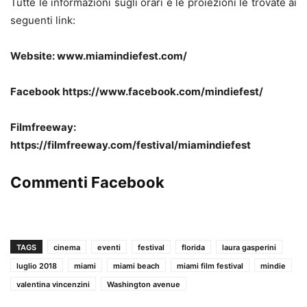
Tutte le informazioni sugli orari e le proiezioni le trovate ai
seguenti link:
Website: www.miamindiefest.com/
Facebook https://www.facebook.com/mindiefest/
Filmfreeway:
https://filmfreeway.com/festival/miamindiefest
Commenti Facebook
TAGS
cinema
eventi
festival
florida
laura gasperini
luglio 2018
miami
miami beach
miami film festival
mindie
valentina vincenzini
Washington avenue