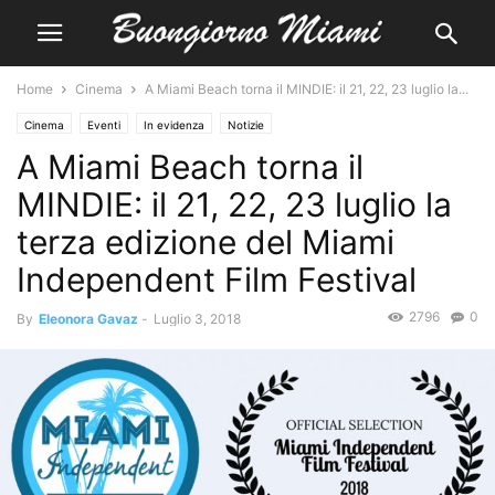
Home
Cinema
A Miami Beach torna il MINDIE: il 21, 22, 23 luglio la...
Cinema
Eventi
In evidenza
Notizie
A Miami Beach torna il
MINDIE: il 21, 22, 23 luglio la
terza edizione del Miami
Independent Film Festival
2796
0
By
Eleonora Gavaz
-
Luglio 3, 2018