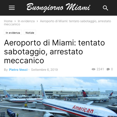
Home
In evidenza
Aeroporto di Miami: tentato sabotaggio, arrestato
meccanico
In evidenza
Notizie
Aeroporto di Miami: tentato
sabotaggio, arrestato
meccanico
2241
0
By
Pietro Vesci
-
Settembre 6, 2019