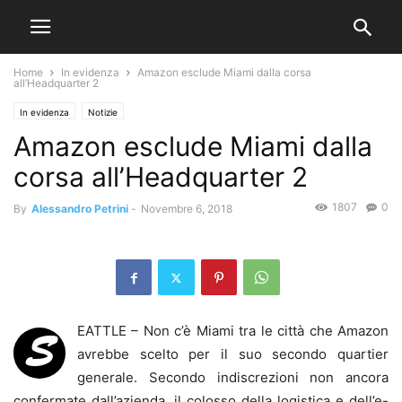
Home
In evidenza
Amazon esclude Miami dalla corsa
all’Headquarter 2
In evidenza
Notizie
Amazon esclude Miami dalla
corsa all’Headquarter 2
1807
0
By
Alessandro Petrini
-
Novembre 6, 2018
EATTLE – Non c’è Miami tra le città che Amazon
S
avrebbe scelto per il suo secondo quartier
generale. Secondo indiscrezioni non ancora
confermate dall’azienda, il colosso della logistica e dell’e-