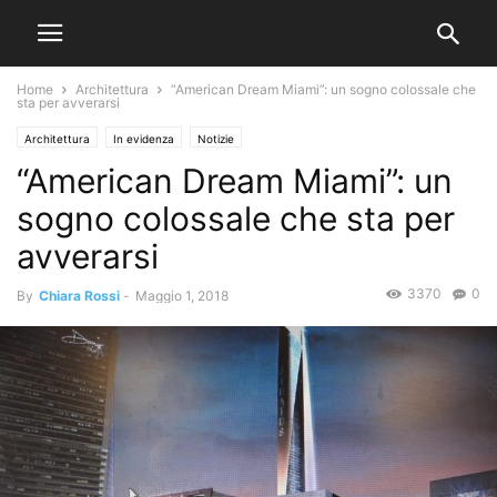
Home
Architettura
“American Dream Miami”: un sogno colossale che
sta per avverarsi
Architettura
In evidenza
Notizie
“American Dream Miami”: un
sogno colossale che sta per
avverarsi
3370
0
By
Chiara Rossi
-
Maggio 1, 2018