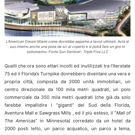
L’American Dream Miami come dovrebbe apparire a lavori ultimati. Avrà al
suo interno anche una pista da sci al coperto e si potrà fare un giro in
sottomarino. Fonte Sun Sentinel- Triple Five LLC
Quelli che ora sono ettari incolti ed inutilizzati tra l’Iterstate
75 ed il Florida’s Turnpike dovrebbero diventare una vera e
propria città, composta da 2000 unità immobiliari, un
centro direzionale da 100 mila metri quadrati, un polo
commerciale da 350 mila metri quadrati (che già da solo
farebbe impallidire i “giganti” del Sud della Florida,
Aventura Mall e Sawgrass Mills , ed il più esteso, il “
Mall of
The Americas
” in Minnesota) corredato da un hotel da
2000 posti letto, un parco acquatico, un parco a tema,