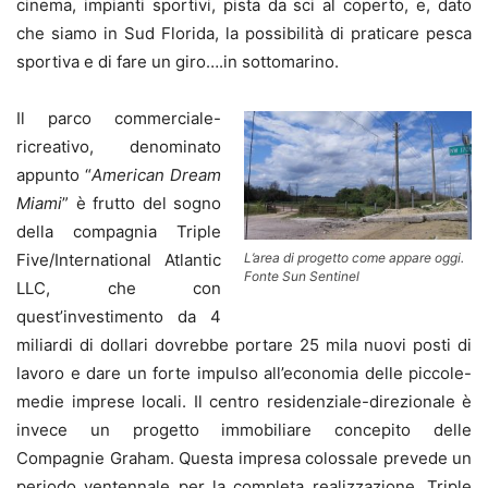
cinema, impianti sportivi, pista da sci al coperto, e, dato
che siamo in Sud Florida, la possibilità di praticare pesca
sportiva e di fare un giro….in sottomarino.
Il parco commerciale-
ricreativo, denominato
appunto “
American Dream
Miami
” è frutto del sogno
della compagnia Triple
L’area di progetto come appare oggi.
Five/International Atlantic
Fonte Sun Sentinel
LLC, che con
quest’investimento da 4
miliardi di dollari dovrebbe portare 25 mila nuovi posti di
lavoro e dare un forte impulso all’economia delle piccole-
medie imprese locali. Il centro residenziale-direzionale è
invece un progetto immobiliare concepito delle
Compagnie Graham. Questa impresa colossale prevede un
periodo ventennale per la completa realizzazione. Triple