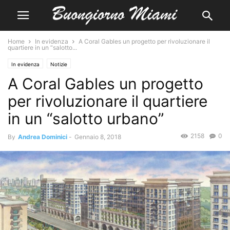
Home
In evidenza
A Coral Gables un progetto per rivoluzionare il
quartiere in un “salotto...
In evidenza
Notizie
A Coral Gables un progetto
per rivoluzionare il quartiere
in un “salotto urbano”
2158
0
By
Andrea Dominici
-
Gennaio 8, 2018