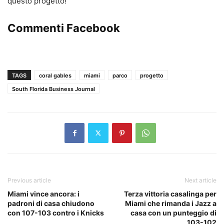
questo progetto!
Commenti Facebook
TAGS
coral gables
miami
parco
progetto
South Florida Business Journal
Previous article
Next article
Miami vince ancora: i
Terza vittoria casalinga per
padroni di casa chiudono
Miami che rimanda i Jazz a
con 107-103 contro i Knicks
casa con un punteggio di
103-102