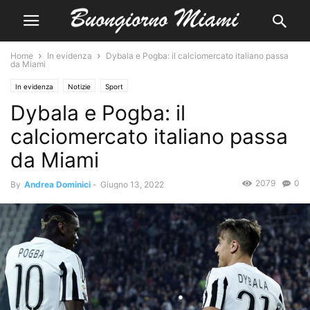
Home
In evidenza
Dybala e Pogba: il calciomercato italiano passa
da Miami
In evidenza
Notizie
Sport
Dybala e Pogba: il
calciomercato italiano passa
da Miami
2079
0
By
Andrea Dominici
-
Giugno 13, 2022