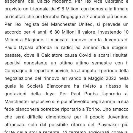
esponenti del Calcio moderno. Per l’ex vice Capitano è
previsto un triennale da € 6 Milioni con bonus alla firma e
ai risultati che porterebbe l’ingaggio a 7 annuali più bonus.
Per l’ex regista del Manchester United, si prevede un
accordo per 4 anni, € 80 Milioni il valore, investendo 10
Milioni a Stagione. Il mancato rinnovo con la Juventus di
Paulo Dybala affonda le radici ad almeno due stagioni
passate, dove il Calciatore causa Covid e scarsi risultati
sportivi nonostante un ottimo ultimo semestre con il
Compagno di reparto Vlaovich, ha allungato il periodo della
negoziazione del rinnovo arrivando a Maggio 2022 nella
quale la Società Bianconera ha rivisto a ribasso le
quotazioni della Joya. Per Paul Pogba l’approdo al
Manchester esplosivo si è poi affievolito negli anni e la sua
fede bianconera potrebbe riportarlo a Torino. Uno smacco
che sarà difficile dimenticare per il popolo Juventino
affrancato solo dal possibile ritorno del Playmaker più
forte della storia recente. Vi terremo aggiornati come al