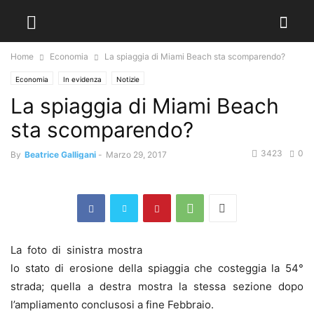
Home
Economia
La spiaggia di Miami Beach sta scomparendo?
Economia
In evidenza
Notizie
La spiaggia di Miami Beach
sta scomparendo?
3423
0
By
Beatrice Galligani
-
Marzo 29, 2017
La foto di sinistra mostra
lo stato di erosione della spiaggia che costeggia la 54°
strada; quella a destra mostra la stessa sezione dopo
l’ampliamento conclusosi a fine Febbraio.