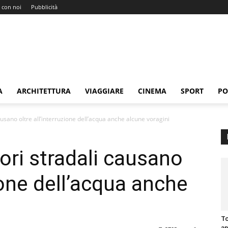
 con noi
Pubblicità
A
ARCHITETTURA
VIAGGIARE
CINEMA
SPORT
PO
usano oltre all’interruzione dell’acqua anche alcune voragini
ori stradali causano
zione dell’acqua anche
To
an