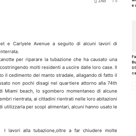
2703
0
e 
eet e Carlyele Avenue a seguito di alcuni lavori di
nterrata.
Fa
tanotte per riparare la tubazione che ha causato una
Bu
costringendo molti residenti a uscire dalle loro case. Il
US
ca
o il cedimento del manto stradale, allagando di fatto il
usato non pochi disagi nel quartiere attorno alla 74th
tà di Miami beach, lo sgombero momentaneo di alcune
ri rientrata, ai cittadini rientrati nelle loro abitazioni
di utilizzarla per scopi alimentari, alcuni hanno usato le
I lavori alla tubazione,oltre a far chiudere molte