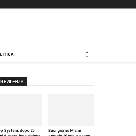
LITICA
IN EVIDENZA
p System: dopo 25
Buongiorno Miami
ni di mare, innovazione
compie 10 anni e nasce