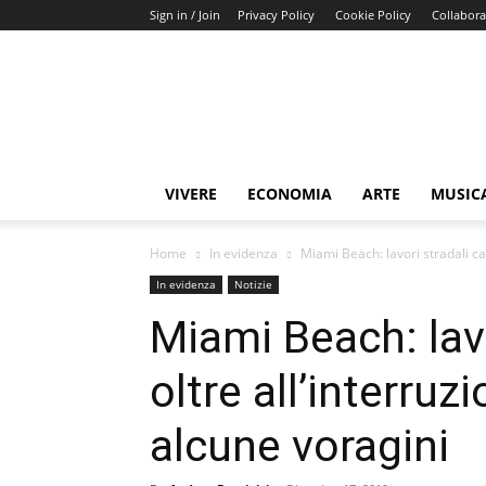
Sign in / Join
Privacy Policy
Cookie Policy
Collabora
Buongiorno
Miami
VIVERE
ECONOMIA
ARTE
MUSIC
Home
In evidenza
Miami Beach: lavori stradali ca
In evidenza
Notizie
Miami Beach: lav
oltre all’interru
alcune voragini