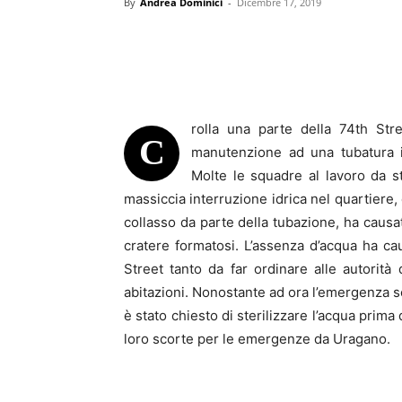
By
Andrea Dominici
-
Dicembre 17, 2019
rolla una parte della 74th Str
C
manutenzione ad una tubatura i
Molte le squadre al lavoro da s
massiccia interruzione idrica nel quartiere, 
collasso da parte della tubazione, ha causat
cratere formatosi. L’assenza d’acqua ha ca
Street tanto da far ordinare alle autori
abitazioni. Nonostante ad ora l’emergenza semb
è stato chiesto di sterilizzare l’acqua prima 
loro scorte per le emergenze da Uragano.