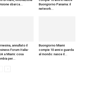
visione sbarca...
Buongiorno Panama: il
network...
rnesina, annullato il
Buongiorno Miami
siness Forum Italia-
compie 10 anni e guarda
A a Miami: cosa
al mondo: nasce il...
mbia per...