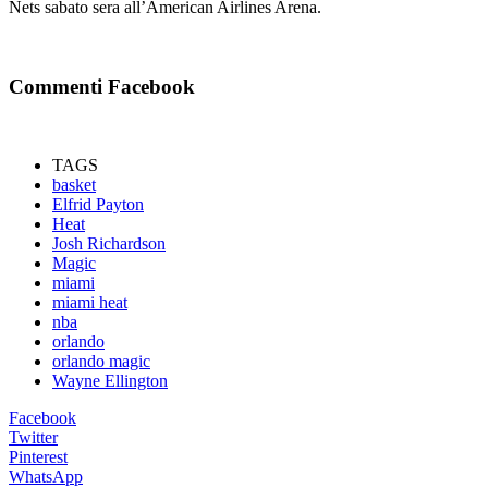
Nets sabato sera all’American Airlines Arena.
Commenti Facebook
TAGS
basket
Elfrid Payton
Heat
Josh Richardson
Magic
miami
miami heat
nba
orlando
orlando magic
Wayne Ellington
Facebook
Twitter
Pinterest
WhatsApp