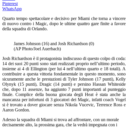
Pinterest
WhatsApp
Quarto tempo spettacolare e decisivo per Miami che torna a vincere
di nuovo contro i Magic, dopo le ultime quattro gare finite a favore
della squadra di Orlando.
James Johnson (16) and Josh Richardson (0)
(AP Photo/Joel Auerbach)
Josh Richardson è il protagonista indiscusso di questo colpo di coda:
14 dei suoi 20 punti sono stati realizzati proprio nell’ultimo periodo,
insieme ai 4 di Ellington (per lui 4 nell’ultimo quarto e 18 totali). A
contribuire a questa vittoria fondamentale in questo momento, sono
sicuramente anche le prestazioni di Tyler Johnson (17 punti), Kelly
Olynyk (15 punti), Dragic (14 punti) e persino Hassan Whiteside
che, dopo 11 assenze, ha aggiunto 7 punti importanti al punteggio
finale. Complice della buona giocata degli Heat è stata anche la
mancanza per infortuni di 3 giocatori dei Magic, infatti coach Vogel
si è trovato a dover giocare senza Nikola Vucevic, Terrence Ross e
Aaron Gordon.
Adesso la squadra di Miami si trova ad affrontare, con un morale
decisamente alto, la prossima gara, che la vedrà impegnata con i