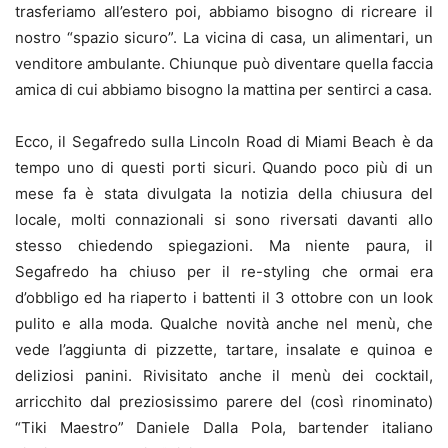
trasferiamo all’estero poi, abbiamo bisogno di ricreare il
nostro “spazio sicuro”. La vicina di casa, un alimentari, un
venditore ambulante. Chiunque può diventare quella faccia
amica di cui abbiamo bisogno la mattina per sentirci a casa.
Ecco, il Segafredo sulla Lincoln Road di Miami Beach è da
tempo uno di questi porti sicuri. Quando poco più di un
mese fa è stata divulgata la notizia della chiusura del
locale, molti connazionali si sono riversati davanti allo
stesso chiedendo spiegazioni. Ma niente paura, il
Segafredo ha chiuso per il re-styling che ormai era
d’obbligo ed ha riaperto i battenti il 3 ottobre con un look
pulito e alla moda. Qualche novità anche nel menù, che
vede l’aggiunta di pizzette, tartare, insalate e quinoa e
deliziosi panini. Rivisitato anche il menù dei cocktail,
arricchito dal preziosissimo parere del (così rinominato)
“Tiki Maestro” Daniele Dalla Pola, bartender italiano