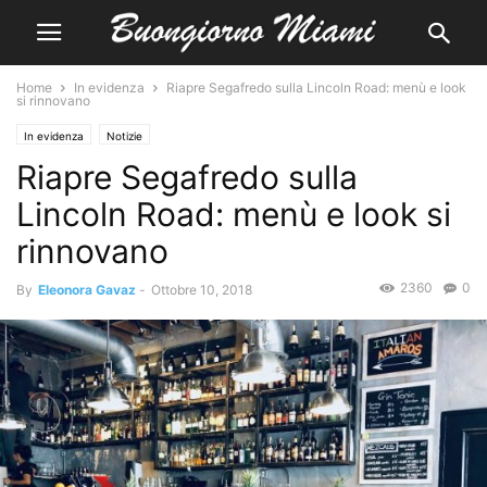
Home
In evidenza
Riapre Segafredo sulla Lincoln Road: menù e look
si rinnovano
In evidenza
Notizie
Riapre Segafredo sulla
Lincoln Road: menù e look si
rinnovano
2360
0
By
Eleonora Gavaz
-
Ottobre 10, 2018