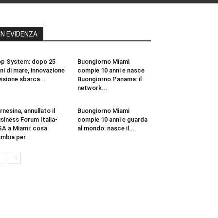
IN EVIDENZA
p System: dopo 25
Buongiorno Miami
ni di mare, innovazione
compie 10 anni e nasce
visione sbarca...
Buongiorno Panama: il
network...
rnesina, annullato il
Buongiorno Miami
siness Forum Italia-
compie 10 anni e guarda
A a Miami: cosa
al mondo: nasce il...
mbia per...