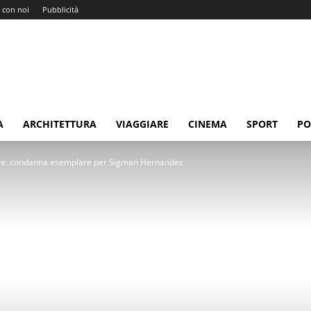
 con noi
Pubblicità
A
ARCHITETTURA
VIAGGIARE
CINEMA
SPORT
PO
shire: condanna esemplare per Sigman Hernandez