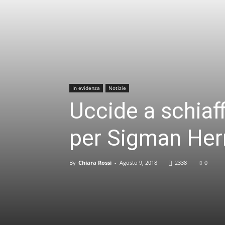
In evidenza
Notizie
Uccide a schiaf
per Sigman He
By
Chiara Rossi
-
Agosto 9, 2018
2338
0