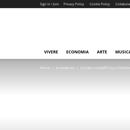
Sign in / Join
Privacy Policy
Cookie Policy
Collabora
Buongiorno
Miami
VIVERE
ECONOMIA
ARTE
MUSIC
Home
In evidenza
Uccide a schiaffi il suo York