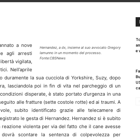
To
annato a nove
an
Hernandez, a dx, insieme al suo avvocato Gregory
e 
e agli arresti
Iamunno in un momento del processo.
Fonte:CBSNews
ibertà vigilata,
ci. Nell’aprile
Fa
Bu
o duramente la sua cucciola di Yorkshire, Suzy, dopo
US
a, lasciandola poi in fin di vita nel parcheggio di un
ca
condizioni disperate, è stato portato d’urgenza in una
eguito alle fratture (sette costole rotte) ed ai traumi. A
ole, subito identificato grazie alle telecamere di
egistrato le gesta di Hernandez. Hernandez si è subito
a reazione violenta per via del fatto che il cane avesse
o dovrà scontare la sentenza di colpevolezza per