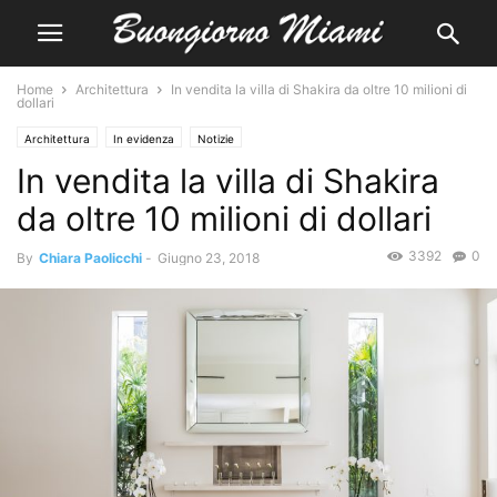
Home
Architettura
In vendita la villa di Shakira da oltre 10 milioni di
dollari
Architettura
In evidenza
Notizie
In vendita la villa di Shakira
da oltre 10 milioni di dollari
3392
0
By
Chiara Paolicchi
-
Giugno 23, 2018