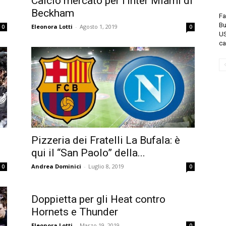
Calcio mercato per l’Inter Miami di
Beckham
Fa
Bu
Eleonora Lotti
-
Agosto 1, 2019
0
0
US
ca
Pizzeria dei Fratelli La Bufala: è
qui il “San Paolo” della...
Andrea Dominici
-
Luglio 8, 2019
0
0
Doppietta per gli Heat contro
Hornets e Thunder
Eleonora Lotti
-
Marzo 19, 2019
0