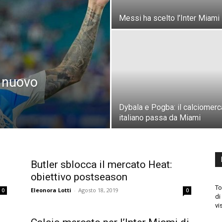
Messi ha scelto l’Inter Miami
: nuovo
Dybala e Pogba: il calciomerc
italiano passa da Miami
Butler sblocca il mercato Heat:
obiettivo postseason
To
Eleonora Lotti
-
Agosto 18, 2019
0
0
di
vi