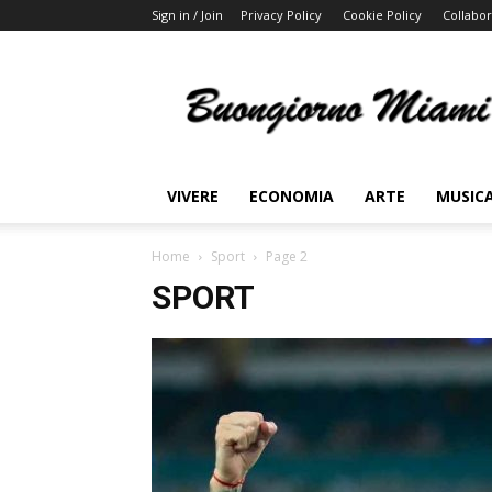
Sign in / Join
Privacy Policy
Cookie Policy
Collabor
Buongiorno
Miami
VIVERE
ECONOMIA
ARTE
MUSIC
Home
Sport
Page 2
SPORT