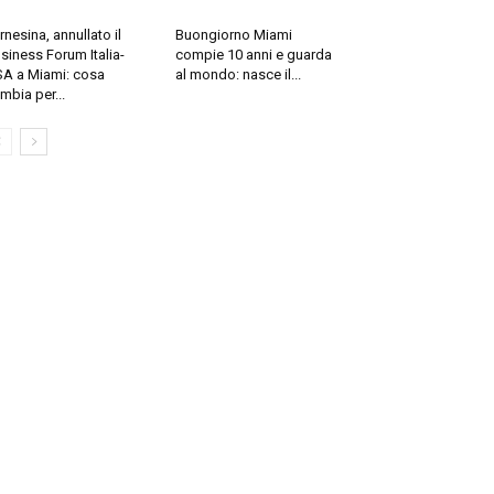
rnesina, annullato il
Buongiorno Miami
siness Forum Italia-
compie 10 anni e guarda
A a Miami: cosa
al mondo: nasce il...
mbia per...