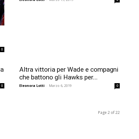
0
ia
Altra vittoria per Wade e compagni
che battono gli Hawks per...
Eleonora Lotti
-
Marzo 6, 2019
0
0
Page 2 of 22