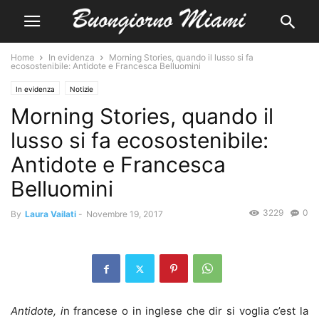
Home
In evidenza
Morning Stories, quando il lusso si fa
ecosostenibile: Antidote e Francesca Belluomini
In evidenza
Notizie
Morning Stories, quando il
lusso si fa ecosostenibile:
Antidote e Francesca
Belluomini
3229
0
By
Laura Vailati
-
Novembre 19, 2017
Antidote, i
n francese o in inglese che dir si voglia c’est la