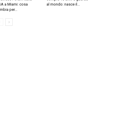
A a Miami: cosa
al mondo: nasce il...
mbia per...