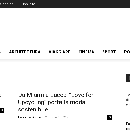
a con noi
Pubblicità
A
ARCHITETTURA
VIAGGIARE
CINEMA
SPORT
PO
:
Da Miami a Lucca: “Love for
To
di
Upcycling” porta la moda
vi
sostenibile...
0
La redazione
-
Ottobre 20, 2025
0
Fa
Bu