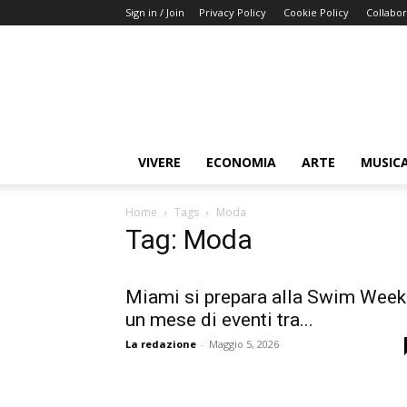
Sign in / Join
Privacy Policy
Cookie Policy
Collabor
Buongiorno
Miami
VIVERE
ECONOMIA
ARTE
MUSIC
Home
Tags
Moda
Tag: Moda
Miami si prepara alla Swim Week
un mese di eventi tra...
La redazione
-
Maggio 5, 2026