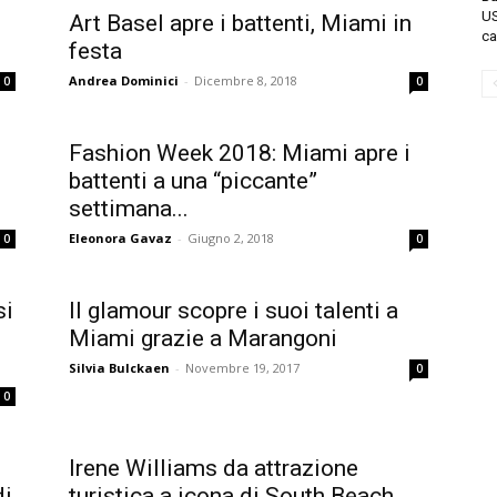
US
Art Basel apre i battenti, Miami in
ca
festa
Andrea Dominici
-
Dicembre 8, 2018
0
0
Fashion Week 2018: Miami apre i
battenti a una “piccante”
settimana...
Eleonora Gavaz
-
Giugno 2, 2018
0
0
si
Il glamour scopre i suoi talenti a
Miami grazie a Marangoni
Silvia Bulckaen
-
Novembre 19, 2017
0
0
Irene Williams da attrazione
di
turistica a icona di South Beach