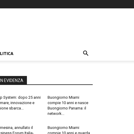
LITICA
IN EVIDENZA
p System: dopo 25 anni
Buongiorno Miami
 mare, innovazione e
compie 10 anni e nasce
sione sbarca...
Buongiorno Panama: il
network...
rnesina, annullato il
Buongiorno Miami
siness Forum Italia-
compie 10 anni e guarda