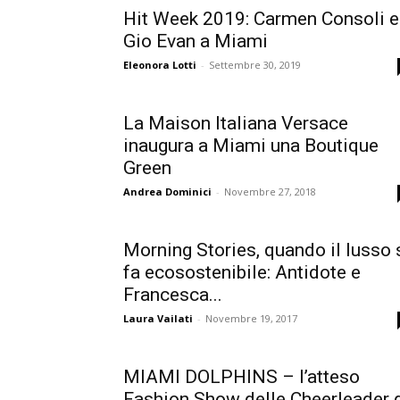
Hit Week 2019: Carmen Consoli e
Gio Evan a Miami
Eleonora Lotti
-
Settembre 30, 2019
La Maison Italiana Versace
inaugura a Miami una Boutique
Green
Andrea Dominici
-
Novembre 27, 2018
Morning Stories, quando il lusso 
fa ecosostenibile: Antidote e
Francesca...
Laura Vailati
-
Novembre 19, 2017
MIAMI DOLPHINS – l’atteso
Fashion Show delle Cheerleader 