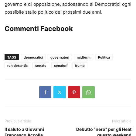
governo e di opposizione, addossando ai Democratici ogni
possibile stallo politico dei prossimi due anni.
Commenti Facebook
TAGS
democratici
governatori
midterm
Politica
ron desantis
senato
senatori
trump
Previous article
Next article
Il saluto a Giovanni
Debutto “nero” per gli Heat
Francesco Accolla
questo weekend