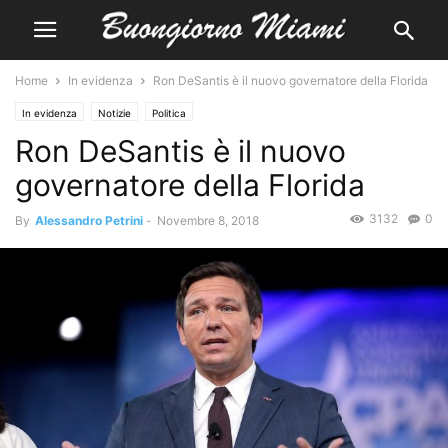
Home
In evidenza
Ron DeSantis è il nuovo governatore della Florida
In evidenza
Notizie
Politica
Ron DeSantis è il nuovo
governatore della Florida
3132
0
By
Alessandro Petrini
-
Novembre 8, 2018