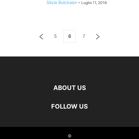
Silvia Bulckaen
-
Luglio 11, 2016
5
6
7
ABOUT US
FOLLOW US
©