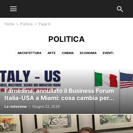
Home
Politica
Page 6
POLITICA
ARCHITETTURA
ARTE
CINEMA
ECONOMIA
EVENTI
IN EVIDENZA
LA VIGNETTA
MUSICA
NOTIZIE
POLITICA
REDAZIONALE
SCOPRI MIAMI
SPORT
Farnesina, annullato il Business Forum
Italia-USA a Miami: cosa cambia per...
La redazione
-
Giugno 22, 2026