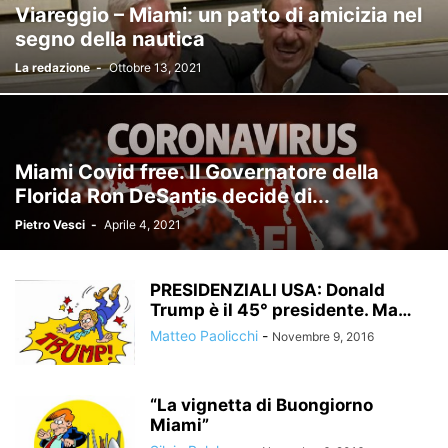
Viareggio – Miami: un patto di amicizia nel
segno della nautica
La redazione
-
Ottobre 13, 2021
Miami Covid free. Il Governatore della
Florida Ron DeSantis decide di...
Pietro Vesci
-
Aprile 4, 2021
PRESIDENZIALI USA: Donald
Trump è il 45° presidente. Ma…
Matteo Paolicchi
-
Novembre 9, 2016
“La vignetta di Buongiorno
Miami”