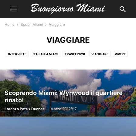
Home
Scopri Miami
Viaggiare
VIAGGIARE
INTERVISTE
ITALIANI A MIAMI
TRASFERIRSI
VIAGGIARE
VIVERE
Scoprendo Miami: Wynwood il quartiere
rinato!
Lorenzo Patrix Duenas
-
Marzo 28, 2017